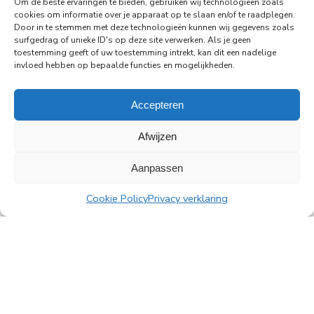
Om de beste ervaringen te bieden, gebruiken wij technologieën zoals
cookies om informatie over je apparaat op te slaan en/of te raadplegen.
Door in te stemmen met deze technologieën kunnen wij gegevens zoals
Read more
surfgedrag of unieke ID's op deze site verwerken. Als je geen
toestemming geeft of uw toestemming intrekt, kan dit een nadelige
invloed hebben op bepaalde functies en mogelijkheden.
Accepteren
All news
Afwijzen
Aanpassen
PingProperties
Cookie Policy
Privacy verklaring
Rembrandt Tower, 22nd floor
Amstelplein 1, 1096 HA Amsterdam
Visitor parking: Q-Park Amstel
E
info@pingproperties.com
T
+31 (0)20 564 04 20